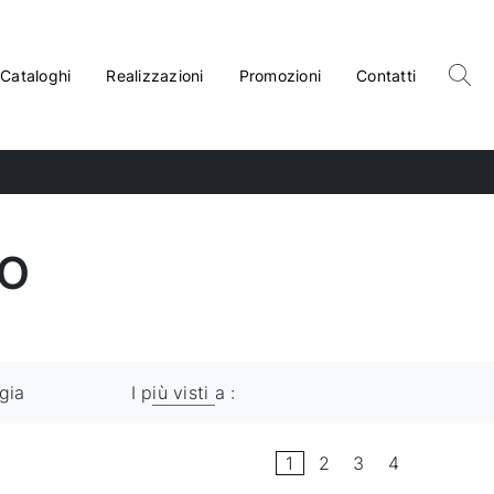
Cataloghi
Realizzazioni
Promozioni
Contatti
BO
gia
I più visti a :
1
2
3
4