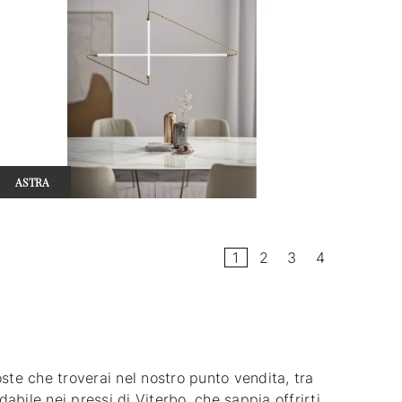
ASTRA
1
2
3
4
poste che troverai nel nostro punto vendita, tra
abile nei pressi di Viterbo, che sappia offrirti