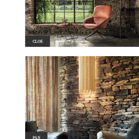
CLOE
PAN