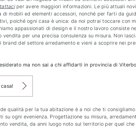
tattaci
per avere maggiori informazioni. Le più attuali novit
a di mobili ed elementi accessori, nonché per farti da guida
ivi, poiché ogni casa è unica: da noi potrai toccare con ma
finiamo appassionati di design e il nostro lavoro consiste ne
o vendita per una precisa consulenza su misura. Non lasciar
i brand del settore arredamento e vieni a scoprire nei press
siderato ma non sai a chi affidarti in provincia di Viterb
 casa!
nde qualità per la tua abitazione è a noi che ti consigliamo
ti su ogni evenienza. Progettazione su misura, arredamenti
punto vendita, da anni luogo noto sul territorio per quel c