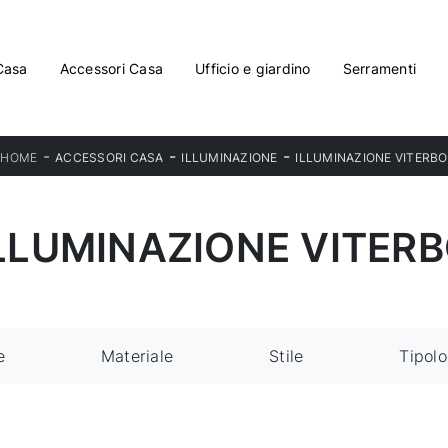
Casa
Accessori Casa
Ufficio e giardino
Serramenti
-
-
-
HOME
ACCESSORI CASA
ILLUMINAZIONE
ILLUMINAZIONE VITERBO
LLUMINAZIONE VITER
e
Materiale
Stile
Tipolo