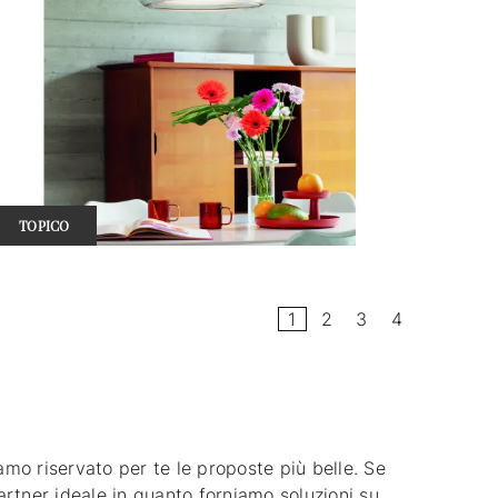
TOPICO
1
2
3
4
iamo riservato per te le proposte più belle. Se
partner ideale in quanto forniamo soluzioni su