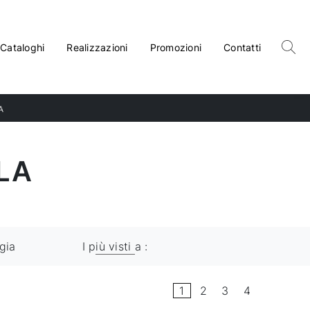
Cataloghi
Realizzazioni
Promozioni
Contatti
A
LA
gia
I più visti a :
1
2
3
4