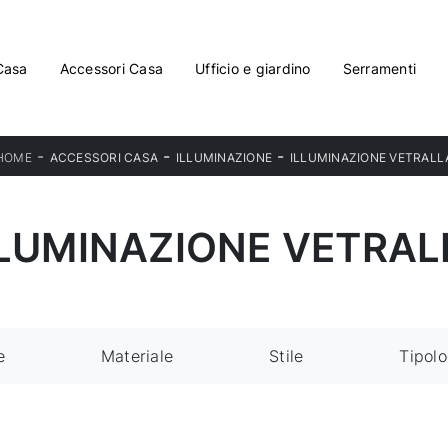
Casa
Accessori Casa
Ufficio e giardino
Serramenti
-
-
-
HOME
ACCESSORI CASA
ILLUMINAZIONE
ILLUMINAZIONE VETRALL
LLUMINAZIONE VETRAL
e
Materiale
Stile
Tipolo