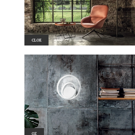
CLOE
OZ