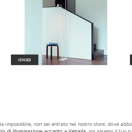
GINGER
sia impossibile, non sei entrato nel nostro store, dove abb
io di Illuminazione accanto a Vetralla
, noi saremo il tuo 