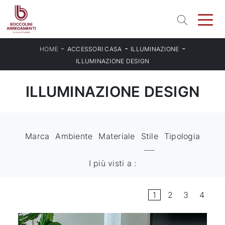
-
-
-
HOME
ACCESSORI CASA
ILLUMINAZIONE
ILLUMINAZIONE DESIGN
ILLUMINAZIONE DESIGN
Marca
Ambiente
Materiale
Stile
Tipologia
I più visti a :
1
2
3
4