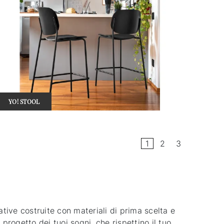
YO! STOOL
1
2
3
dative costruite con materiali di prima scelta e
progetto dei tuoi sogni, che rispettino il tuo