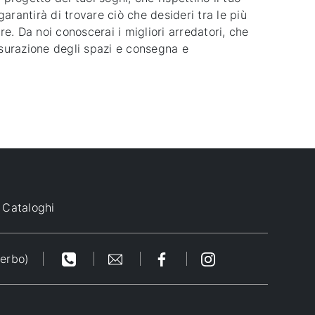
rantirà di trovare ciò che desideri tra le più
re. Da noi conoscerai i migliori arredatori, che
isurazione degli spazi e consegna e
Cataloghi
terbo)