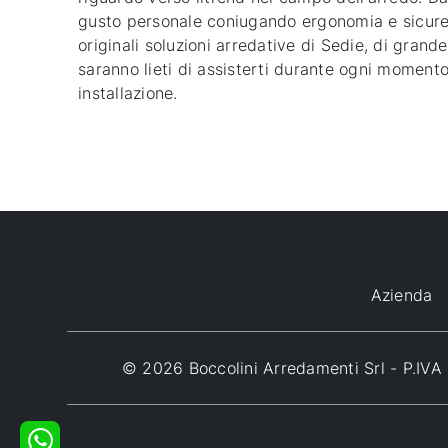
gusto personale coniugando ergonomia e sicurezz
originali soluzioni arredative di Sedie, di grand
saranno lieti di assisterti durante ogni moment
installazione.
Azienda
© 2026 Boccolini Arredamenti Srl - P.I