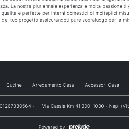
a. La nostra pluriennale esperienza e molta passione ti ga
e qualità e perfette per interni domestici di molteplici misu
o del tuo progetto assicurandoti pure sopraluogo per la m
Cucine
Arredamento Casa
Accessori Casa
VA 01267380564 -
Via Cassia Km 41.300, 1030 - Nepi (Vi
Powered by