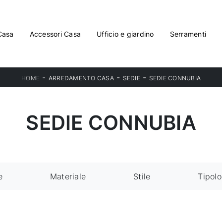
Casa
Accessori Casa
Ufficio e giardino
Serramenti
-
-
-
HOME
ARREDAMENTO CASA
SEDIE
SEDIE CONNUBIA
SEDIE CONNUBIA
e
Materiale
Stile
Tipolo