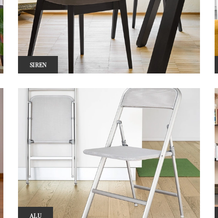
SIREN
ALU