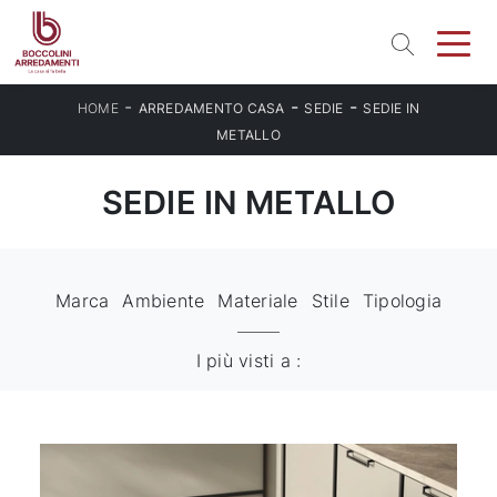
-
-
-
HOME
ARREDAMENTO CASA
SEDIE
SEDIE IN
METALLO
SEDIE IN METALLO
Marca
Ambiente
Materiale
Stile
Tipologia
I più visti a :