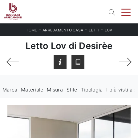
-
-
-
HOME
ARREDAMENTO CASA
LETTI
LOV
Letto Lov di Desirèe
Marca
Materiale
Misura
Stile
Tipologia
I più visti a :