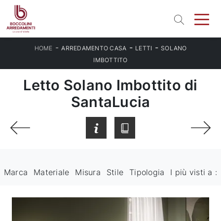
-
-
-
HOME
ARREDAMENTO CASA
LETTI
SOLANO
IMBOTTITO
Letto Solano Imbottito di
SantaLucia
Marca
Materiale
Misura
Stile
Tipologia
I più visti a :