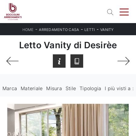
-
-
-
HOME
ARREDAMENTO CASA
LETTI
VANITY
Letto Vanity di Desirèe
Marca
Materiale
Misura
Stile
Tipologia
I più visti a :