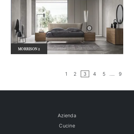
MORRISON 2
1
2
3
4
5
....
9
Azienda
Cucine