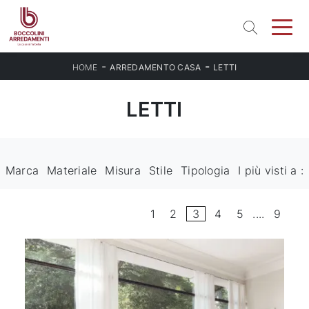
-
-
HOME
ARREDAMENTO CASA
LETTI
LETTI
Marca
Materiale
Misura
Stile
Tipologia
I più visti a :
1
2
3
4
5
....
9