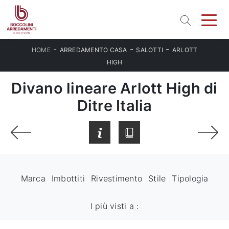
-
-
-
HOME
ARREDAMENTO CASA
SALOTTI
ARLOTT
HIGH
Divano lineare Arlott High di
Ditre Italia
Marca
Imbottiti
Rivestimento
Stile
Tipologia
I più visti a :