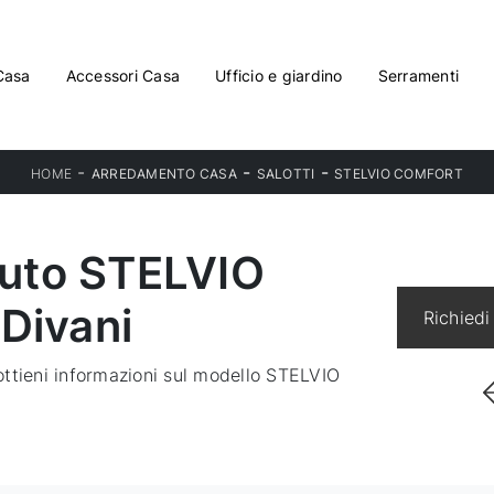
Casa
Accessori Casa
Ufficio e giardino
Serramenti
-
-
-
HOME
ARREDAMENTO CASA
SALOTTI
STELVIO COMFORT
suto STELVIO
Divani
Richiedi
 ottieni informazioni sul modello STELVIO