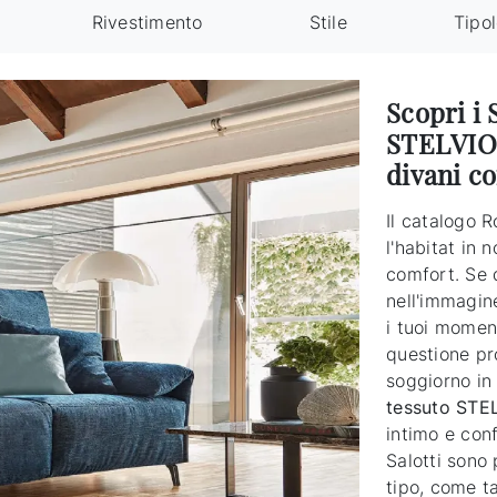
Rivestimento
Stile
Tipo
Scopri i 
STELVIO 
divani co
Il catalogo R
l'habitat in 
comfort. Se d
nell'immagin
i tuoi moment
questione pro
soggiorno in 
tessuto STE
intimo e conf
Salotti sono 
tipo, come t