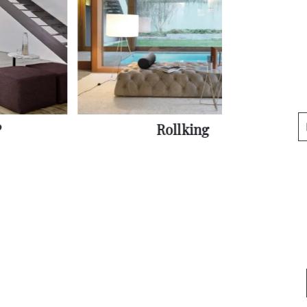
P
Rollking