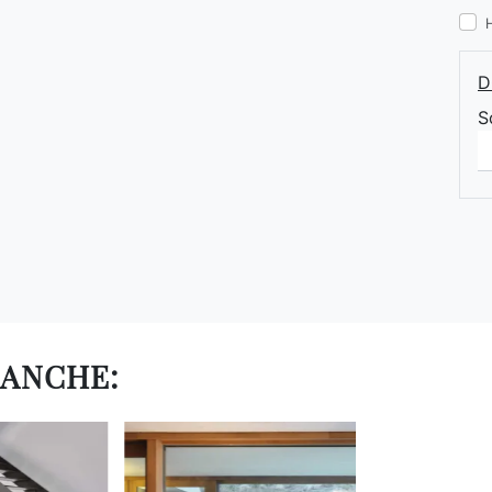
D
S
 ANCHE: