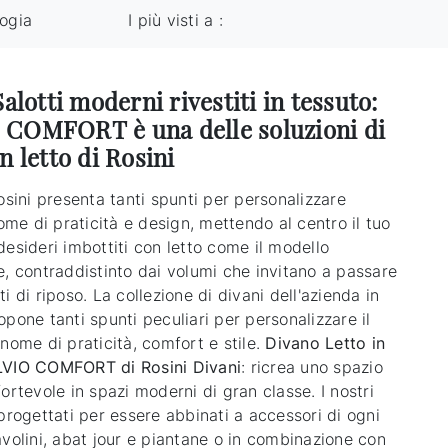
logia
I più visti a :
Salotti moderni rivestiti in tessuto:
COMFORT è una delle soluzioni di
n letto di Rosini
osini presenta tanti spunti per personalizzare
nome di praticità e design, mettendo al centro il tuo
esideri imbottiti con letto come il modello
e, contraddistinto dai volumi che invitano a passare
i di riposo. La collezione di divani dell'azienda in
pone tanti spunti peculiari per personalizzare il
nome di praticità, comfort e stile.
Divano Letto in
LVIO COMFORT di Rosini Divani
: ricrea uno spazio
ortevole in spazi moderni di gran classe. I nostri
progettati per essere abbinati a accessori di ogni
avolini, abat jour e piantane o in combinazione con