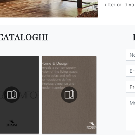
ulteriori diva
 CATALOGHI