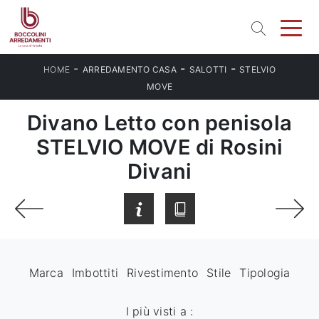
-
-
-
HOME
ARREDAMENTO CASA
SALOTTI
STELVIO
MOVE
Divano Letto con penisola
STELVIO MOVE di Rosini
Divani
Marca
Imbottiti
Rivestimento
Stile
Tipologia
I più visti a :