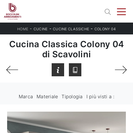
-
-
-
HOME
CUCINE
CUCINE CLASSICHE
COLONY 04
Cucina Classica Colony 04
di Scavolini
Marca
Materiale
Tipologia
I più visti a :