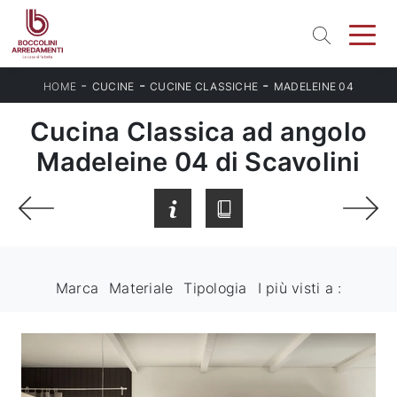
-
-
-
HOME
CUCINE
CUCINE CLASSICHE
MADELEINE 04
Cucina Classica ad angolo
Madeleine 04 di Scavolini
Marca
Materiale
Tipologia
I più visti a :