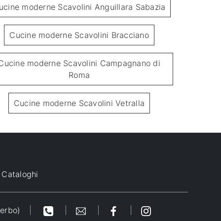
ucine moderne Scavolini Anguillara Sabazia
Cucine moderne Scavolini Bracciano
Cucine moderne Scavolini Campagnano di
Roma
Libra Perlato Cuvee
Mira 01 Euc
Cucine moderne Scavolini Vetralla
Cataloghi
terbo)