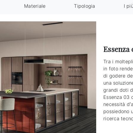
Materiale
Tipologia
I pi
Essenza 
Tra i moltepl
in foto rende
di godere de
una soluzione
grandi doti 
Essenza 03 d
necessità d’
possiedono u
ricerca tecno