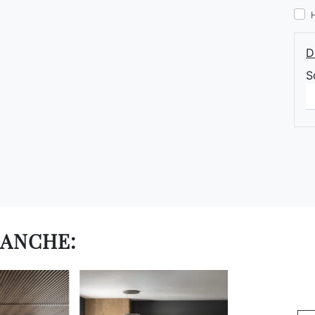
D
S
 ANCHE: