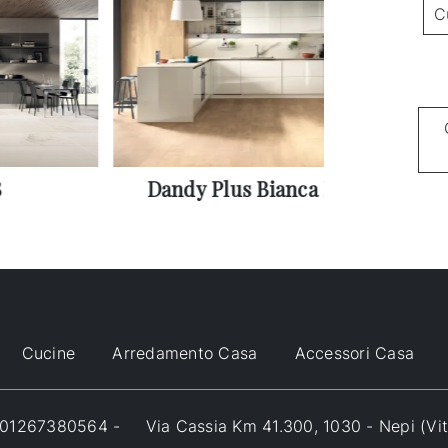
C
8
Dandy Plus Bianca Lucida
Cucine
Arredamento Casa
Accessori Casa
VA 01267380564 -
Via Cassia Km 41.300, 1030 - Nepi (Vi