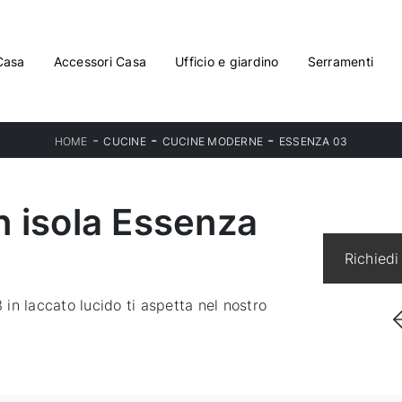
Casa
Accessori Casa
Ufficio e giardino
Serramenti
-
-
-
HOME
CUCINE
CUCINE MODERNE
ESSENZA 03
 isola Essenza
Richiedi
in laccato lucido ti aspetta nel nostro