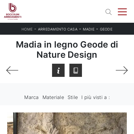
-
-
-
HOME
ARREDAMENTO CASA
MADIE
GEODE
Madia in legno Geode di
Nature Design
Marca
Materiale
Stile
I più visti a :