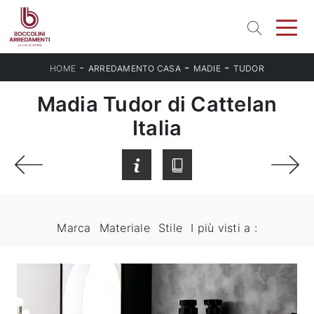
-
-
-
HOME
ARREDAMENTO CASA
MADIE
TUDOR
Madia Tudor di Cattelan
Italia
Marca
Materiale
Stile
I più visti a :