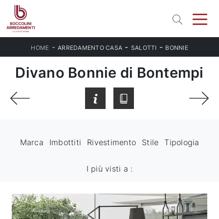
-
-
-
HOME
ARREDAMENTO CASA
SALOTTI
BONNIE
Divano Bonnie di Bontempi
Marca
Imbottiti
Rivestimento
Stile
Tipologia
I più visti a :