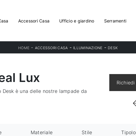
Casa
Accessori Casa
Ufficio e giardino
Serramenti
-
-
-
HOME
ACCESSORI CASA
ILLUMINAZIONE
DESK
eal Lux
Richiedi
o Desk è una delle nostre lampade da
e
Materiale
Stile
Tipolo