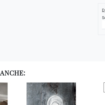
D
S
 ANCHE: