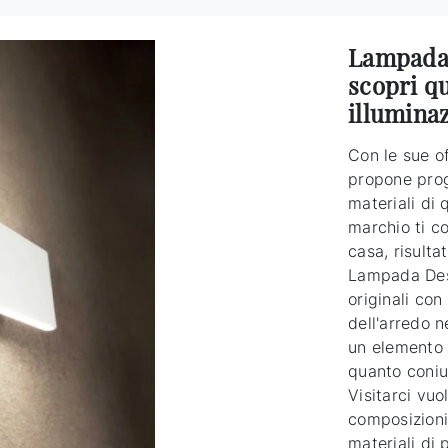
Lampada 
scopri qu
illuminaz
Con le sue of
propone proge
materiali di 
marchio ti c
casa, risulta
Lampada Desk
originali con
dell'arredo n
un elemento 
quanto coniug
Visitarci vuo
composizioni
materiali di 