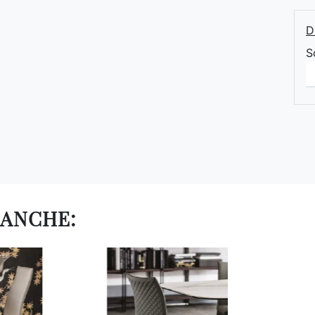
D
S
 ANCHE: