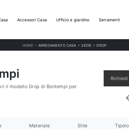
Casa
Accessori Casa
Ufficio e giardino
Serramenti
-
-
-
HOME
ARREDAMENTO CASA
SEDIE
DROP
empi
Richiedi
pri il modello Drop di Bontempi per
e
Materiale
Stile
Tipolo