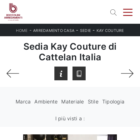
-
-
-
HOME
ARREDAMENTO CASA
SEDIE
KAY COUTURE
Sedia Kay Couture di
Cattelan Italia
Marca
Ambiente
Materiale
Stile
Tipologia
I più visti a :