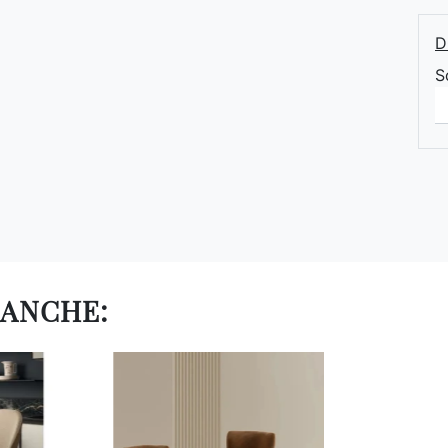
D
S
 ANCHE: