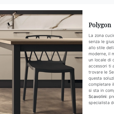
Polygon
La zona cuci
senza le gius
allo stile de
moderne, il m
un locale di
accessori ti
trovare le Se
questa soluz
completare i
si sta in co
Scavolini
: p
specialista 