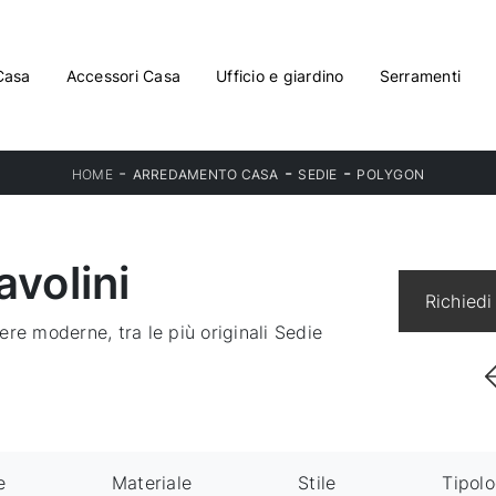
Casa
Accessori Casa
Ufficio e giardino
Serramenti
-
-
-
HOME
ARREDAMENTO CASA
SEDIE
POLYGON
avolini
Richiedi
re moderne, tra le più originali Sedie
e
Materiale
Stile
Tipolo