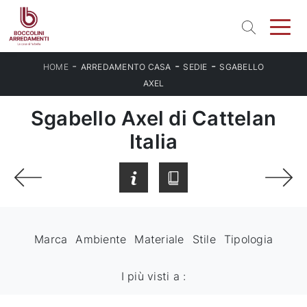
-
-
-
HOME
ARREDAMENTO CASA
SEDIE
SGABELLO
AXEL
Sgabello Axel di Cattelan
Italia
Marca
Ambiente
Materiale
Stile
Tipologia
I più visti a :