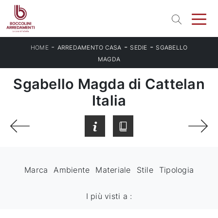
-
-
-
HOME
ARREDAMENTO CASA
SEDIE
SGABELLO
MAGDA
Sgabello Magda di Cattelan
Italia
Marca
Ambiente
Materiale
Stile
Tipologia
I più visti a :