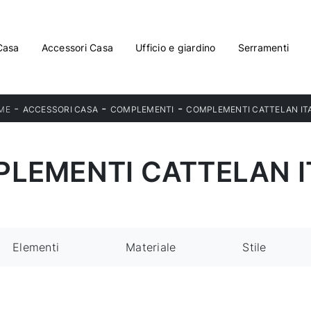
Casa
Accessori Casa
Ufficio e giardino
Serramenti
-
-
-
ME
ACCESSORI CASA
COMPLEMENTI
COMPLEMENTI CATTELAN ITA
LEMENTI CATTELAN I
Elementi
Materiale
Stile