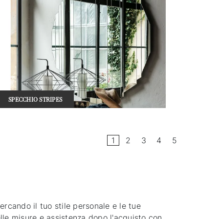
SPECCHIO STRIPES
1
2
3
4
5
ercando il tuo stile personale e le tue
elle misure e assistenza dopo l'acquisto con