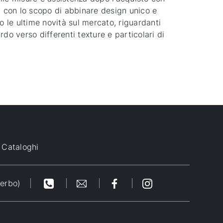
, con lo scopo di abbinare design unico e
do le ultime novità sul mercato, riguardanti
rdo verso differenti texture e particolari di
Cataloghi
terbo)