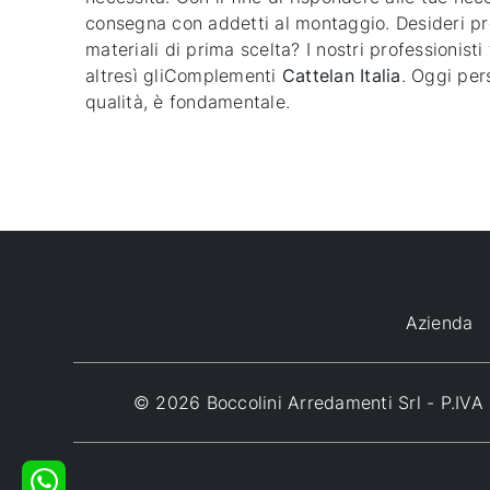
consegna con addetti al montaggio. Desideri pro
materiali di prima scelta? I nostri professionist
altresì gliComplementi
Cattelan Italia
. Oggi per
qualità, è fondamentale.
Azienda
© 2026 Boccolini Arredamenti Srl - P.I