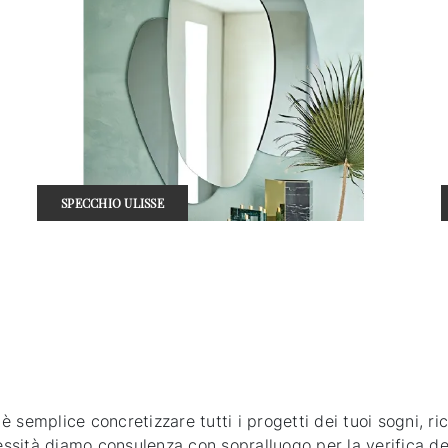
SPECCHIO ULISSE
semplice concretizzare tutti i progetti dei tuoi sogni, ric
cessità diamo consulenza con sopralluogo per la verifica d