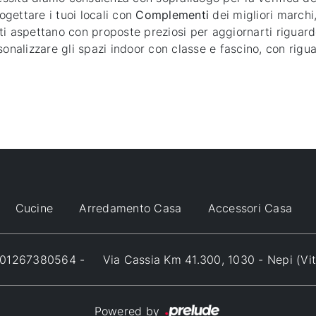
gettare i tuoi locali con
Complementi
dei migliori marchi
i ti aspettano con proposte preziosi per aggiornarti riguar
sonalizzare gli spazi indoor con classe e fascino, con rigua
Cucine
Arredamento Casa
Accessori Casa
VA 01267380564 -
Via Cassia Km 41.300, 1030 - Nepi (Vi
Powered by