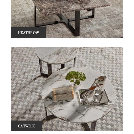
HEATHROW
GATWICK