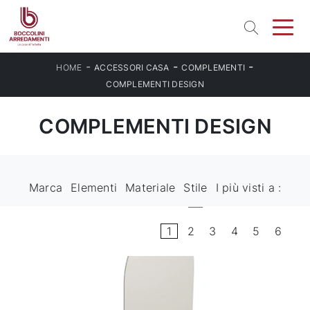
-
-
-
HOME
ACCESSORI CASA
COMPLEMENTI
COMPLEMENTI DESIGN
COMPLEMENTI DESIGN
Marca
Elementi
Materiale
Stile
I più visti a :
1
2
3
4
5
6