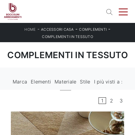
-
-
-
HOME
ACCESSORI CASA
COMPLEMENTI
COMPLEMENTI IN TESSUTO
COMPLEMENTI IN TESSUTO
Marca
Elementi
Materiale
Stile
I più visti a :
1
2
3