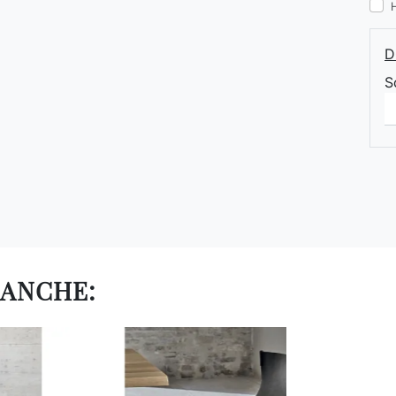
D
S
 ANCHE: