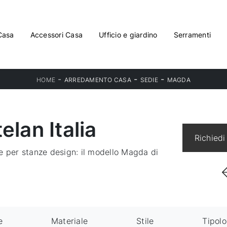
Casa
Accessori Casa
Ufficio e giardino
Serramenti
-
-
-
HOME
ARREDAMENTO CASA
SEDIE
MAGDA
lan Italia
Richiedi
e per stanze design: il modello Magda di
e
Materiale
Stile
Tipolo