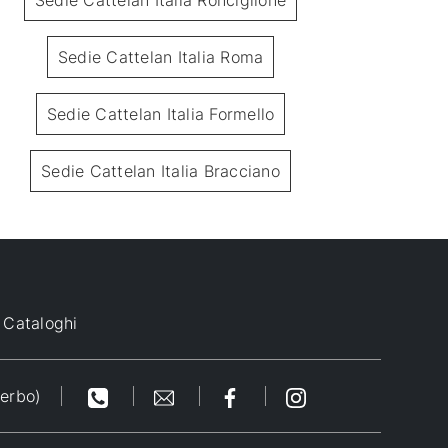
Sedie Cattelan Italia Ronciglione
Sedie Cattelan Italia Roma
Sedie Cattelan Italia Formello
Sedie Cattelan Italia Bracciano
Flair
Cataloghi
terbo)