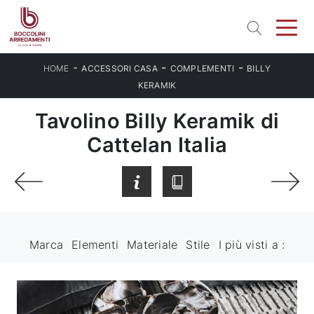
-
-
-
HOME
ACCESSORI CASA
COMPLEMENTI
BILLY
KERAMIK
Tavolino Billy Keramik di
Cattelan Italia
Marca
Elementi
Materiale
Stile
I più visti a :