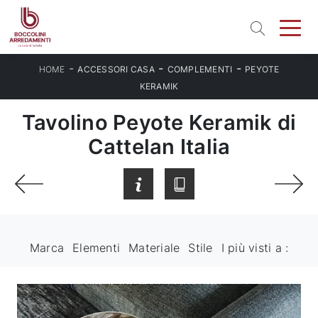
-
-
-
HOME
ACCESSORI CASA
COMPLEMENTI
PEYOTE
KERAMIK
Tavolino Peyote Keramik di
Cattelan Italia
Marca
Elementi
Materiale
Stile
I più visti a :