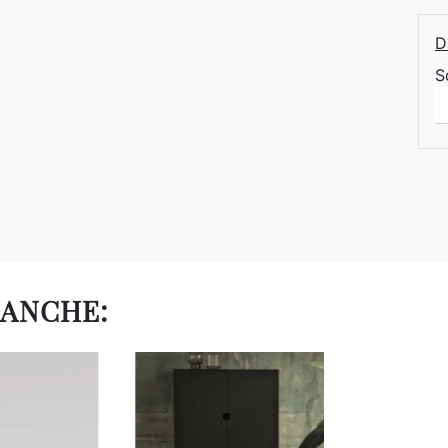
D
S
 ANCHE: