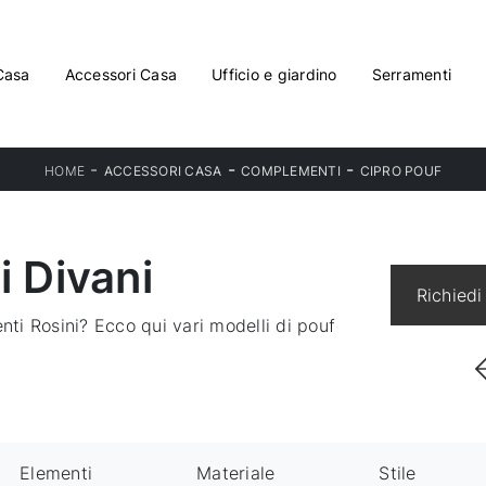
Casa
Accessori Casa
Ufficio e giardino
Serramenti
-
-
-
HOME
ACCESSORI CASA
COMPLEMENTI
CIPRO POUF
i Divani
Richiedi
nti Rosini? Ecco qui vari modelli di pouf
Elementi
Materiale
Stile