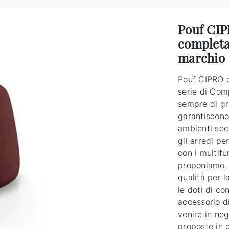
Pouf CIPR
completa
marchio
Pouf CIPRO di
serie di Com
sempre di gr
garantiscono 
ambienti sec
gli arredi pe
con i multif
proponiamo. 
qualità per l
le doti di co
accessorio di
venire in neg
proposte in 