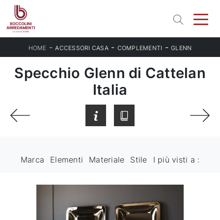
-
-
-
HOME
ACCESSORI CASA
COMPLEMENTI
GLENN
Specchio Glenn di Cattelan
Italia
Marca
Elementi
Materiale
Stile
I più visti a :