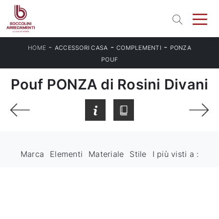
-
-
-
HOME
ACCESSORI CASA
COMPLEMENTI
PONZA
POUF
Pouf PONZA di Rosini Divani
Marca
Elementi
Materiale
Stile
I più visti a :