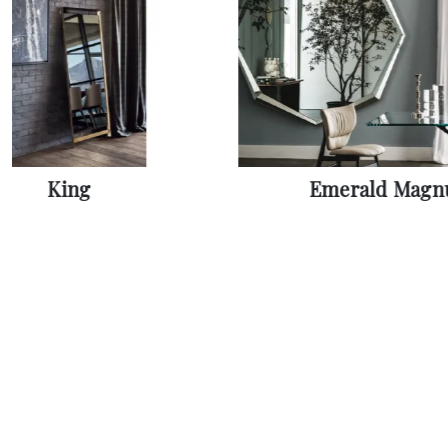
King
Emerald Mag