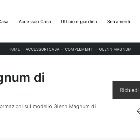
Casa
Accessori Casa
Ufficio e giardino
Serramenti
-
-
-
HOME
ACCESSORI CASA
COMPLEMENTI
GLENN MAGNUM
gnum di
Richiedi
nformazioni sul modello Glenn Magnum di