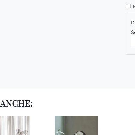
D
S
 ANCHE: