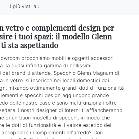
I più visti a :
in vetro e complementi design per
ire i tuoi spazi: il modello Glenn
i sta aspettando
howroom proponiamo mobili e oggetti accessori
ia: la quasi infinita gamma di bellissimi
 del brand ti attende. Specchio Glenn Magnum di
ia in vetro: si inserisce nei locali domestici dai
ign, mixando ottimamente grandi doti di funzionalità
plementi e specchi design aggiungono grande
redo delle nostre case e sono multifunzionali oltre
vedere. I nostri designer di interni ti affiancheranno
one di un buon modello di specchi, in modo che
e le doti di funzionalità e il valore estetico del
 accoppiare i Complementi all’arredo? Con