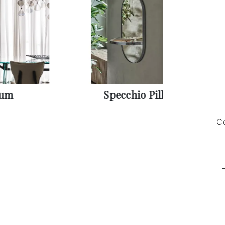
num
Specchio Pill
Co