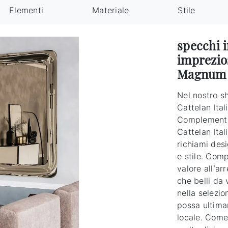
Elementi
Materiale
Stile
specchi 
imprezios
Magnum t
Nel nostro s
Cattelan Ital
Complementi
Cattelan Ital
richiami des
e stile. Com
valore all’ar
che belli da 
nella selezi
possa ultimar
locale. Come