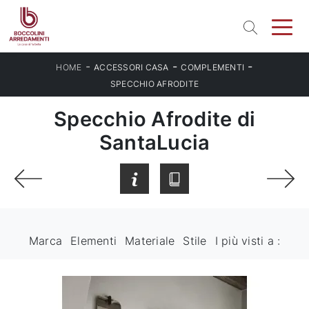
-
-
-
HOME
ACCESSORI CASA
COMPLEMENTI
SPECCHIO AFRODITE
Specchio Afrodite di
SantaLucia
Marca
Elementi
Materiale
Stile
I più visti a :