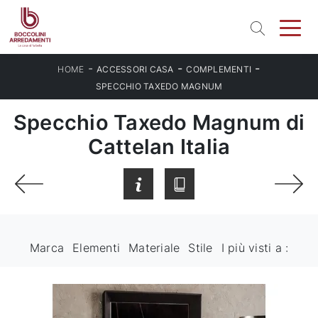
-
-
-
HOME
ACCESSORI CASA
COMPLEMENTI
SPECCHIO TAXEDO MAGNUM
Specchio Taxedo Magnum di
Cattelan Italia
Marca
Elementi
Materiale
Stile
I più visti a :