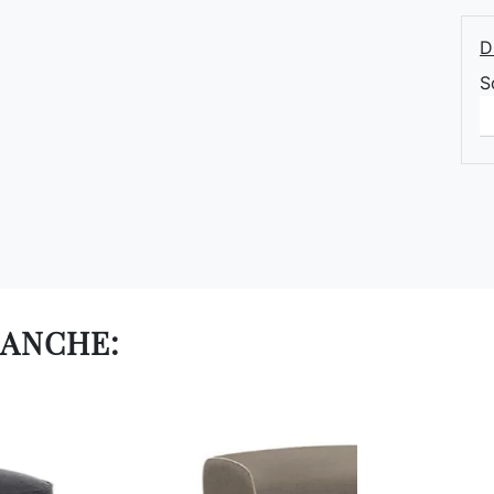
D
S
 ANCHE: