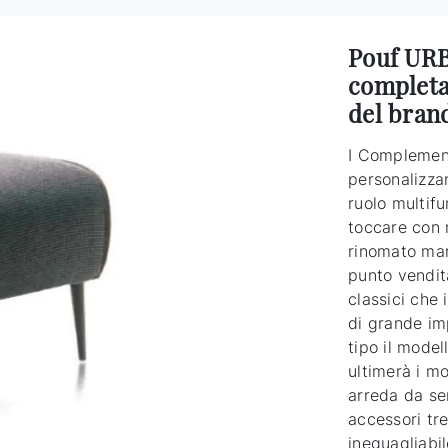
Pouf URBI
completa
del bran
I Complementi
personalizzan
ruolo multifu
toccare con 
rinomato mar
punto vendita
classici che
di grande im
tipo il model
ultimerà i mo
arreda da se
accessori tr
ineguagliabil