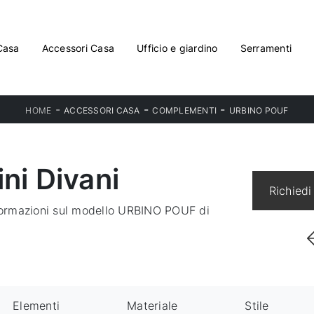
Casa
Accessori Casa
Ufficio e giardino
Serramenti
-
-
-
HOME
ACCESSORI CASA
COMPLEMENTI
URBINO POUF
ni Divani
Richiedi
nformazioni sul modello URBINO POUF di
Elementi
Materiale
Stile