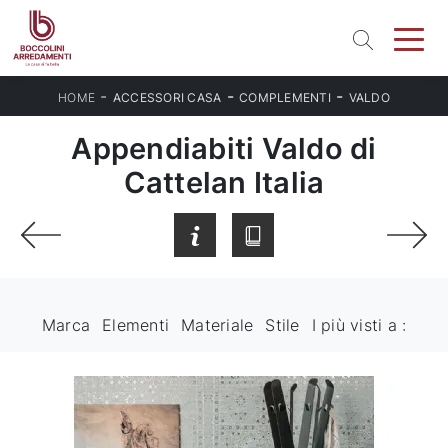
-
-
-
HOME
ACCESSORI CASA
COMPLEMENTI
VALDO
Appendiabiti Valdo di
Cattelan Italia
Marca
Elementi
Materiale
Stile
I più visti a :