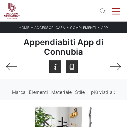
-
-
-
HOME
ACCESSORI CASA
COMPLEMENTI
APP
Appendiabiti App di
Connubia
Marca
Elementi
Materiale
Stile
I più visti a :